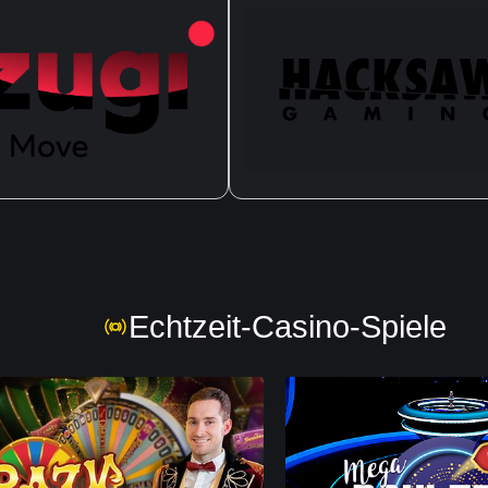
Echtzeit-Casino-Spiele