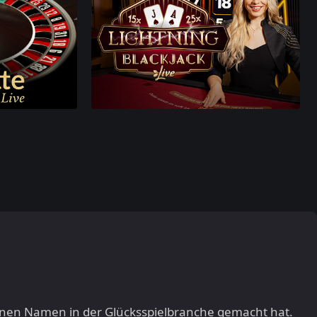
 einen Namen in der Glücksspielbranche gemacht hat.