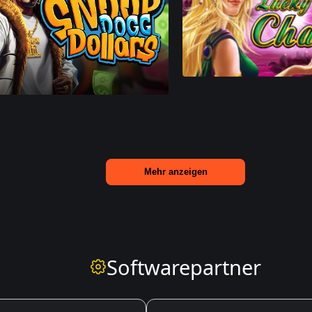
Mehr anzeigen
Softwarepartner