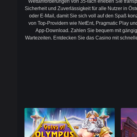
Wettanforderungen von 35-fach erleben Sie transpa
Sicherheit und Zuverlässigkeit für alle Nutzer in 
oder E-Mail, damit Sie sich voll auf den Spaß k
von Top-Providern wie NetEnt, Pragmatic Play und
App-Download. Zahlen Sie bequem mit gängigen
Wartezeiten. Entdecken Sie das Casino mit schnelle